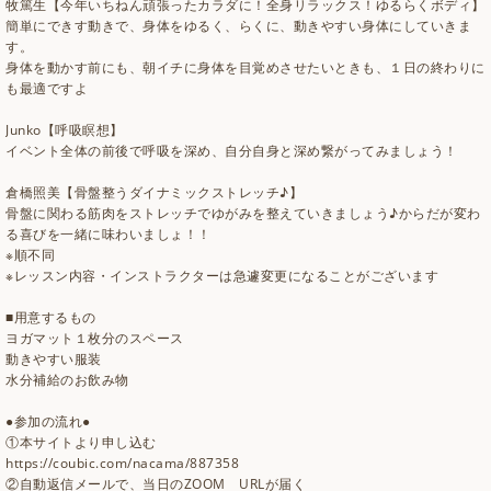
牧篤生【今年いちねん頑張ったカラダに！全身リラックス！ゆるらくボディ】
簡単にできす動きで、身体をゆるく、らくに、動きやすい身体にしていきま
す。
身体を動かす前にも、朝イチに身体を目覚めさせたいときも、１日の終わりに
も最適ですよ
Junko【呼吸瞑想】
イベント全体の前後で呼吸を深め、自分自身と深め繋がってみましょう！
倉橋照美【骨盤整うダイナミックストレッチ♪】
骨盤に関わる筋肉をストレッチでゆがみを整えていきましょう♪からだが変わ
る喜びを一緒に味わいましょ！！
※順不同
※レッスン内容・インストラクターは急遽変更になることがございます
■用意するもの
ヨガマット１枚分のスペース
動きやすい服装
水分補給のお飲み物
●参加の流れ●
①本サイトより申し込む
https://coubic.com/nacama/887358
②自動返信メールで、当日のZOOM URLが届く