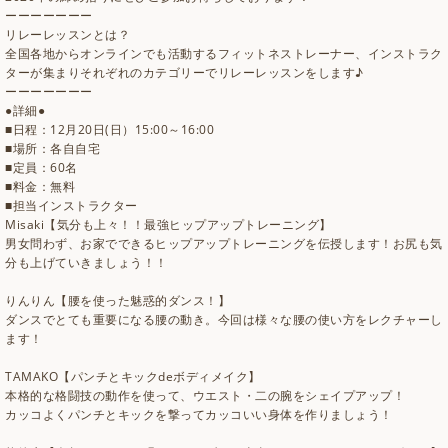
ーーーーーーー
リレーレッスンとは？
全国各地からオンラインでも活動するフィットネストレーナー、インストラク
ターが集まりそれぞれのカテゴリーでリレーレッスンをします♪
ーーーーーーー
●詳細●
■日程：12月20日(日）15:00～16:00
■場所：各自自宅
■定員：60名
■料金：無料
■担当インストラクター
Misaki【気分も上々！！最強ヒップアップトレーニング】
男女問わず、お家でできるヒップアップトレーニングを伝授します！お尻も気
分も上げていきましょう！！
りんりん【腰を使った魅惑的ダンス！】
ダンスでとても重要になる腰の動き。今回は様々な腰の使い方をレクチャーし
ます！
TAMAKO【パンチとキックdeボディメイク】
本格的な格闘技の動作を使って、ウエスト・二の腕をシェイプアップ！
カッコよくパンチとキックを撃ってカッコいい身体を作りましょう！