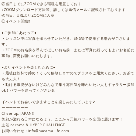
③当日までにZOOMできる環境を用意しておく
※ZOOMダウンロード方法等、詳しくは返信メールに記載されております
④当日、URLよりZOOMに入室
⑤イベント開始!!
●ご参加にあたって●
・レッスン中に写真を撮らせていただき、SNS等で使用する場合がございま
す。
・ZOOMのお名前を呼んでほしいお名前、または写真に残ってもよいお名前に
事前に変更お願いいたします。
●よりイベントを楽しむために●
・最後は乾杯で締めくくって解散しますのでグラスをご用意ください。お茶で
も大丈夫！
・動ける環境がないけどみんなで集う雰囲気を味わいたい人もギャラリー参加
ok！パワーを送ってください💪
イベントでお会いできますことを楽しみにしています♪
ーーーーーーー
Cheer up, JAPAN!!
笑顔が溢れる日本になるよう、ここから元気パワーを全国に届けます！
主催 nacama & HYPER CHALLENGE
お問い合わせ：info@nacama-life.com