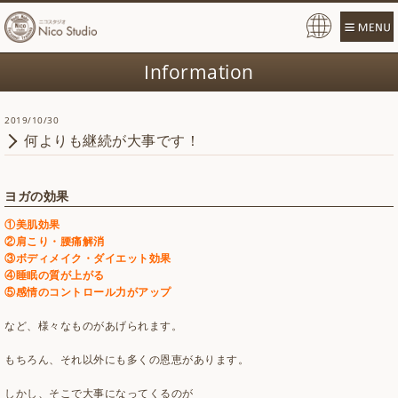
Pow
ered
Information
by
2019/10/30
何よりも継続が大事です！
ヨガの効果
①美肌効果
②肩こり・腰痛解消
③ボディメイク・ダイエット効果
④睡眠の質が上がる
⑤感情のコントロール力がアップ
など、様々なものがあげられます。
もちろん、それ以外にも多くの恩恵があります。
しかし、そこで大事になってくるのが